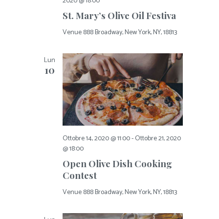
v
2020 @ 18:00
z
a
i
i
t
St. Mary’s Olive Oil Festiva
g
a
o
a
Venue
888 Broadway, New York, NY, 18813
.
n
z
e
i
Lun
o
10
n
e
Ottobre 14, 2020 @ 11:00
-
Ottobre 21, 2020
@ 18:00
Open Olive Dish Cooking
Contest
Venue
888 Broadway, New York, NY, 18813